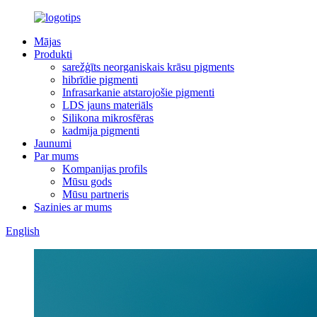
Mājas
Produkti
sarežģīts neorganiskais krāsu pigments
hibrīdie pigmenti
Infrasarkanie atstarojošie pigmenti
LDS jauns materiāls
Silikona mikrosfēras
kadmija pigmenti
Jaunumi
Par mums
Kompanijas profils
Mūsu gods
Mūsu partneris
Sazinies ar mums
English