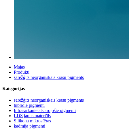
Mājas
Produkti
sarežģīts neorganiskais krāsu pigments
Kategorijas
sarežģīts neorganiskais krāsu pigments
hibrīdie pigmenti
Infrasarkanie atstarojošie pigmenti
LDS jauns materiāls
Silikona mikrosfēras
kadmija pigmenti