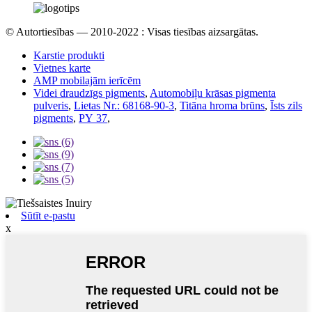
© Autortiesības — 2010-2022 : Visas tiesības aizsargātas.
Karstie produkti
Vietnes karte
AMP mobilajām ierīcēm
Videi draudzīgs pigments
,
Automobiļu krāsas pigmenta
pulveris
,
Lietas Nr.: 68168-90-3
,
Titāna hroma brūns
,
Īsts zils
pigments
,
PY 37
,
Sūtīt e-pastu
x