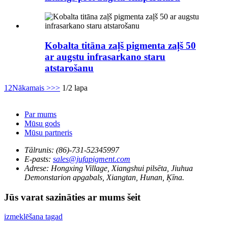
Kobalta titāna zaļš pigmenta zaļš 50
ar augstu infrasarkano staru
atstarošanu
1
2
Nākamais >
>>
1/2 lapa
Par mums
Mūsu gods
Mūsu partneris
Tālrunis:
(86)-731-52345997
E-pasts:
sales@jufapigment.com
Adrese:
Hongxing Village, Xiangshui pilsēta, Jiuhua
Demonstarion apgabals, Xiangtan, Hunan, Ķīna.
Jūs varat sazināties ar mums šeit
izmeklēšana tagad