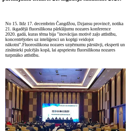
No 15. līdz 17. decembrim Čangdžou, Dzjansu provincē, notika
21. ikgadējā fluorsilikona pārklājumu nozares konference
2020. gadā, kuras tēma bija "inovācijas motivē zaļo attīstību,
koncentrējoties uz inteliģenci un kopīgi veidojot
nākotni".Fluorosilikona nozares uzņēmumu pārstāvji, eksperti un
zinātnieki pulcējās kopā, lai apspriestu fluorsilikona nozares
turpmāko attīstību.