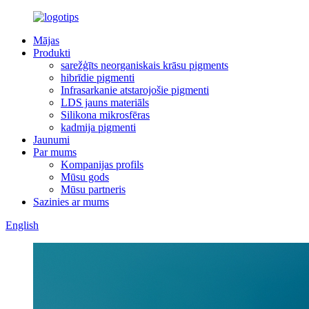
Mājas
Produkti
sarežģīts neorganiskais krāsu pigments
hibrīdie pigmenti
Infrasarkanie atstarojošie pigmenti
LDS jauns materiāls
Silikona mikrosfēras
kadmija pigmenti
Jaunumi
Par mums
Kompanijas profils
Mūsu gods
Mūsu partneris
Sazinies ar mums
English