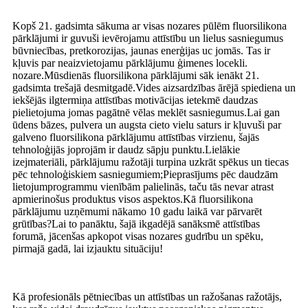
Kopš 21. gadsimta sākuma ar visas nozares pūlēm fluorsilikona
pārklājumi ir guvuši ievērojamu attīstību un lielus sasniegumus
būvniecības, pretkorozijas, jaunas enerģijas uc jomās. Tas ir
kļuvis par neaizvietojamu pārklājumu ģimenes locekli.
nozare.Mūsdienās fluorsilikona pārklājumi sāk ienākt 21.
gadsimta trešajā desmitgadē.Vides aizsardzības ārējā spiediena un
iekšējās ilgtermiņa attīstības motivācijas ietekmē daudzas
pielietojuma jomas pagātnē vēlas meklēt sasniegumus.Lai gan
ūdens bāzes, pulvera un augsta cieto vielu saturs ir kļuvuši par
galveno fluorsilikona pārklājumu attīstības virzienu, šajās
tehnoloģijās joprojām ir daudz sāpju punktu.Lielākie
izejmateriāli, pārklājumu ražotāji turpina uzkrāt spēkus un tiecas
pēc tehnoloģiskiem sasniegumiem;Pieprasījums pēc daudzām
lietojumprogrammu vienībām palielinās, taču tās nevar atrast
apmierinošus produktus visos aspektos.Kā fluorsilikona
pārklājumu uzņēmumi nākamo 10 gadu laikā var pārvarēt
grūtības?Lai to panāktu, šajā ikgadējā sanāksmē attīstības
forumā, jācenšas apkopot visas nozares gudrību un spēku,
pirmajā gadā, lai izjauktu situāciju!
Kā profesionāls pētniecības un attīstības un ražošanas ražotājs,