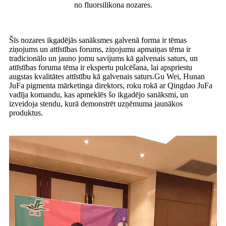
no fluorsilikona nozares.
Šīs nozares ikgadējās sanāksmes galvenā forma ir tēmas
ziņojums un attīstības forums, ziņojumu apmaiņas tēma ir
tradicionālo un jauno jomu savijums kā galvenais saturs, un
attīstības foruma tēma ir ekspertu pulcēšana, lai apspriestu
augstas kvalitātes attīstību kā galvenais saturs.Gu Wei, Hunan
JuFa pigmenta mārketinga direktors, roku rokā ar Qingdao JuFa
vadīja komandu, kas apmeklēs šo ikgadējo sanāksmi, un
izveidoja stendu, kurā demonstrēt uzņēmuma jaunākos
produktus.