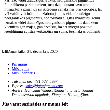
kas ražo videi draudzīgus jauktus neorganiskos pigmentus
fluorsilikona pārklājumiem, mēs dziļi izjūtam savu atbildību un
misiju.JuFa izmantos šīs ikgadējās sanāksmes priekšrocības, lai
vēl vairāk veicinātu un uzlabotu jaunus videi draudzīgus
neorganiskos pigmentus, nodrošinātu augstas kvalitātes, zemu
izmaksu videi draudzīgus neorganiskos pigmentus daudziem
klientiem gan mājās, gan ārvalstīs, kā arī sniegtu pozitīvu
ieguldījumu augstas veiktspējas un svina. bezmaksas pigmenti!
Izlikšanas laiks: 21. decembris 2020
Par mums
Mūsu gods
Mūsu partneris
Tālrunis:
(86)-731-52345997
E-pasts:
sales@jufapigment.com
Adrese:
Hongxing Village, Xiangshui pilsēta, Jiuhua
Demonstarion apgabals, Xiangtan, Hunan, Ķīna.
Jūs varat sazināties ar mums šeit