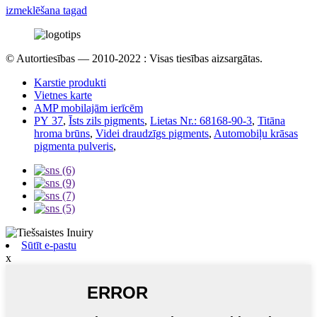
izmeklēšana tagad
© Autortiesības — 2010-2022 : Visas tiesības aizsargātas.
Karstie produkti
Vietnes karte
AMP mobilajām ierīcēm
PY 37
,
Īsts zils pigments
,
Lietas Nr.: 68168-90-3
,
Titāna
hroma brūns
,
Videi draudzīgs pigments
,
Automobiļu krāsas
pigmenta pulveris
,
Sūtīt e-pastu
x