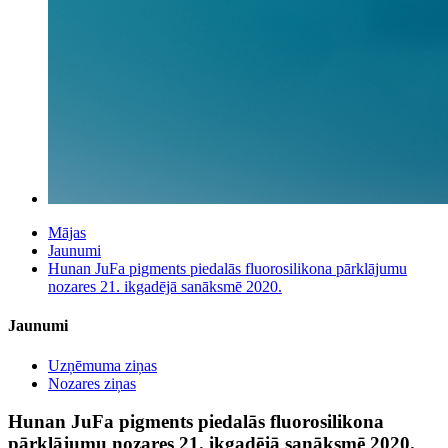
Mājas
Jaunumi
Hunan JuFa pigments piedalās fluorosilikona pārklājumu
nozares 21. ikgadējā sanāksmē 2020.
Jaunumi
Uzņēmuma ziņas
Nozares ziņas
Hunan JuFa pigments piedalās fluorosilikona
pārklājumu nozares 21. ikgadējā sanāksmē 2020.